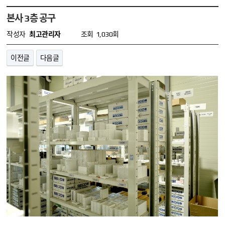
본사 3층 공구
작성자
최고관리자
조회
1,030회
이전글
다음글