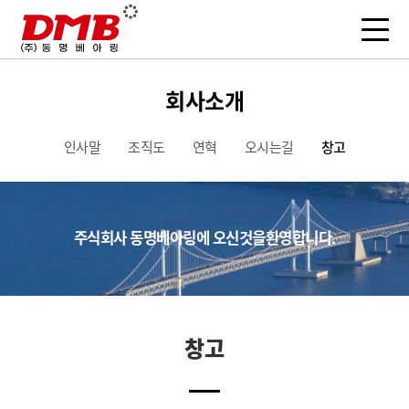
회사소개
인사말
조직도
연혁
오시는길
창고
주식회사 동명베아링에
오신것을
환영합니다.
창고