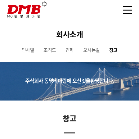
회사소개
인사말
조직도
연혁
오시는길
창고
주식회사 동명베아링에
오신것을
환영합니다.
창고