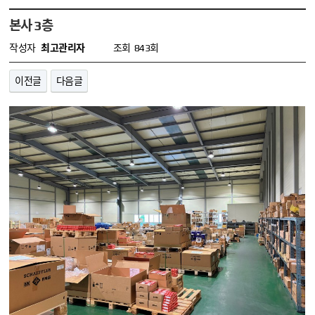
본사 3층
작성자
최고관리자
조회
843회
이전글
다음글